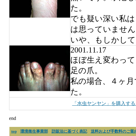
た。
でも疑い深い私は
は思っていません
いや、もしかして
2001.11.17
ほぼ生え変わって
足の爪。
私の場合、４ヶ月
た。
「水虫ヤンヤン」を購入する
end
top
環境衛生事業部
訪販法に基づく表記
送料および手数料のご案