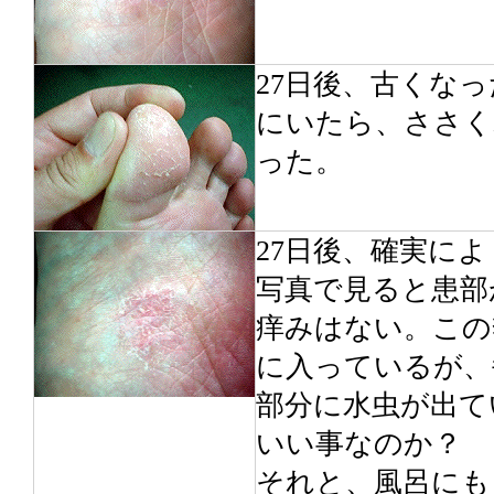
27日後、古くな
にいたら、ささく
った。
27日後、確実に
写真で見ると患部
痒みはない。この
に入っているが、
部分に水虫が出て
いい事なのか？
それと、風呂にも