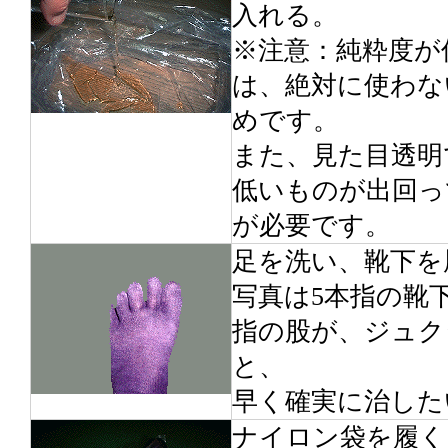
入れる。
※注意：純粋度が
は、絶対に使わな
めです。
また、見た目透明
低いものが出回っ
が必要です。
足を洗い、靴下を
写真は5本指の靴
指の股が、ジュク
と、
早く確実に治した
ナイロン袋を履く