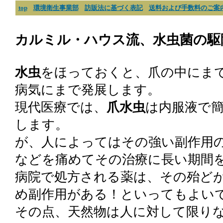
top
環境衛生事業部
訪販法に基づく表記
送料および手数料のご案
カルミル・ハウス流、水虫菌の駆
水虫
をほっておくと、爪の中にま
病気にまで発展します。
現代医療では、
爪水虫
は内服液で
します。
が、人によってはその強い副作用
などを痛めてその治療に長い期間
病院で処方される薬は、その殆ど
め副作用がある！といってもよい
その点、天然物は人に対して限り