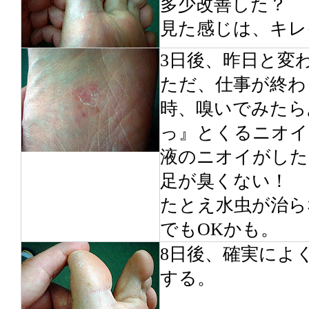
多少改善した？
見た感じは、キレ
3日後、昨日と変
ただ、仕事が終わ
時、嗅いでみたら
っ』とくるニオイ
液のニオイがした
足が臭くない！
たとえ水虫が治ら
でもOKかも。
8日後、確実によ
する。