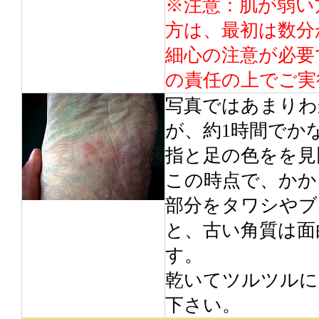
※注意：肌が弱い
方は、最初は数分
細心の注意が必要
の責任の上でご実
写真ではあまりわ
が、約1時間でか
指と足の色をを見
この時点で、かか
部分をタワシやブ
と、古い角質は面
す。
乾いてツルツルに
下さい。